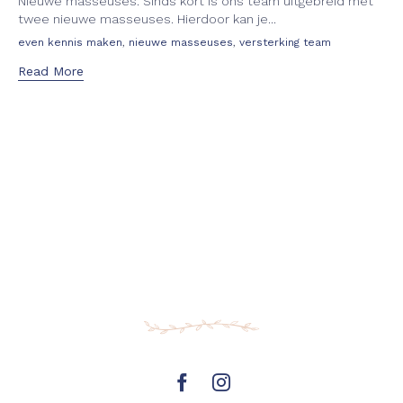
Nieuwe masseuses. Sinds kort is ons team uitgebreid met
twee nieuwe masseuses. Hierdoor kan je...
Tags
,
,
even kennis maken
nieuwe masseuses
versterking team
Read More