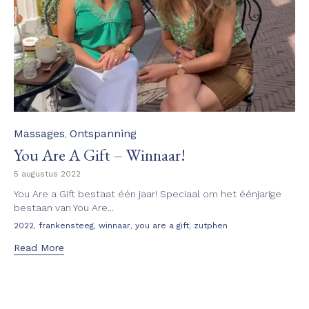
Category
Massages
Ontspanning
,
You Are A Gift – Winnaar!
5 augustus 2022
You Are a Gift bestaat één jaar! Speciaal om het éénjarige
bestaan van You Are...
Tags
,
,
,
,
2022
frankensteeg
winnaar
you are a gift
zutphen
Read More