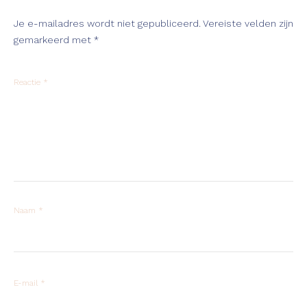
Je e-mailadres wordt niet gepubliceerd.
Vereiste velden zijn
gemarkeerd met
*
Reactie
*
Naam
*
E-mail
*