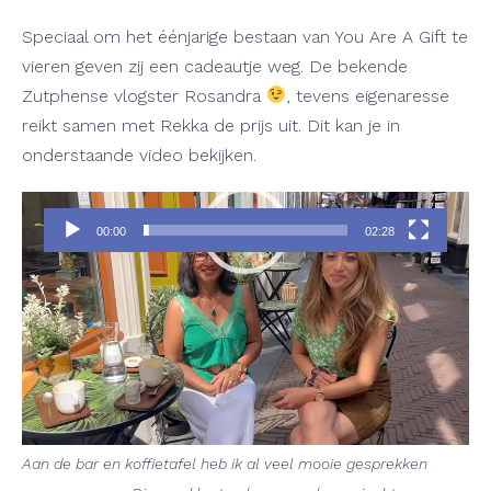
Speciaal om het éénjarige bestaan van You Are A Gift te
vieren geven zij een cadeautje weg. De bekende
Zutphense vlogster Rosandra
, tevens eigenaresse
reikt samen met Rekka de prijs uit. Dit kan je in
onderstaande video bekijken.
Videospeler
00:00
02:28
De winkel heet: "You Are A Gift" en deze boodschap
probeert de 33-jarige Rosandra op alle mogelijke
manieren uit te dragen:
“Ik wil mensen een hart onder de
riem steken en de liefdevolle aandacht geven die ze verdienen.
Aan de bar en koffietafel heb ik al veel mooie gesprekken