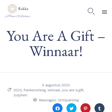

A Touch Of Wellness
Ski
You Are A Gift –
to
co
Winnaar!
5 augustus 2022
Tags

2022
,
frankensteeg
,
winnaar
,
you are a gift
,
zutphen
Category

Massages
,
Ontspanning
Klik
Klik
Klik
Klik
om
om
om
om