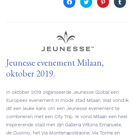
Klik
Klik
Klik
Klik
om
om
om
om
te
te
op
op
delen
delen
Pinterest
Tumb
op
met
te
te
Facebook
Twitter
delen
delen
(Wordt
(Wordt
(Wordt
(Word
in
in
in
in
een
een
een
een
nieuw
nieuw
nieuw
nieu
venster
venster
venster
venst
geopend)
geopend)
geopend)
geope
Jeunesse evenement Milaan,
oktober 2019.
In oktober 2019 organiseerde Jeunesse Global een
Europees evenement in mode stad Milaan. Wat vond ik
dit een leuke kans om een Jeunesse evenement te
combineren met een City Trip. Ik vond
Milaan
een heel
inspirerende stad met zijn
Galleria Vittoria Emanuele
,
de
Duomo
, het Via
Montenapoleaone
,
Via Torine
en